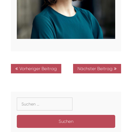
Beitrags-
Vorheriger Beitrag
Nächster Beitrag
Navigation
Suche
nach: