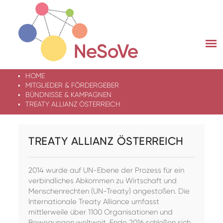
Skip
to
content
HOME
MITGLIEDER & FÖRDERGEBER
BÜNDNISSE & KAMPAGNEN
TREATY ALLIANZ ÖSTERREICH
TREATY ALLIANZ ÖSTERREICH
2014 wurde auf UN-Ebene der Prozess für ein
verbindliches Abkommen zu Wirtschaft und
Menschenrechten (UN-Treaty) angestoßen. Die
Internationale Treaty Alliance umfasst
mittlerweile über 1100 Organisationen und
Bewegungen weltweit. Ende 2016 schloßen sich