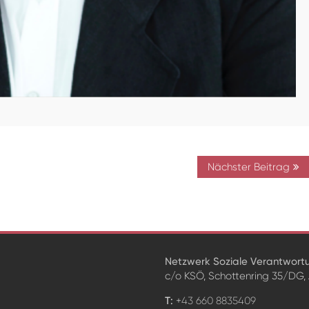
Nächster Beitrag
Netzwerk Soziale Verantwort
c/o KSÖ, Schottenring 35/DG,
+
43 660 8835409
T: